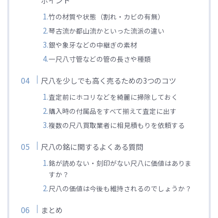
ポイント
竹の材質や状態（割れ・カビの有無）
琴古流か都山流かといった流派の違い
銀や象牙などの中継ぎの素材
一尺八寸管などの管の長さや種類
尺八を少しでも高く売るための3つのコツ
査定前にホコリなどを綺麗に掃除しておく
購入時の付属品をすべて揃えて査定に出す
複数の尺八買取業者に相見積もりを依頼する
尺八の銘に関するよくある質問
銘が読めない・刻印がない尺八に価値はありま
すか？
尺八の価値は今後も維持されるのでしょうか？
まとめ