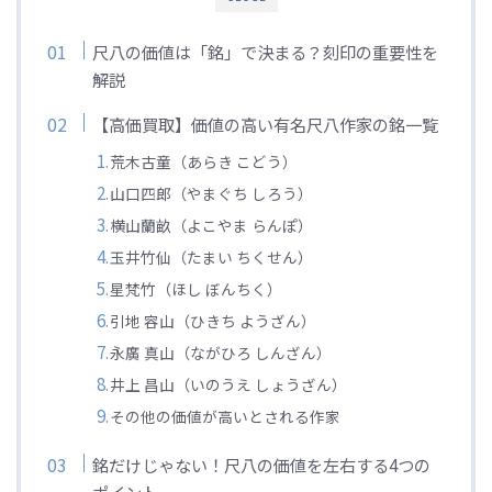
尺八の価値は「銘」で決まる？刻印の重要性を
解説
【高価買取】価値の高い有名尺八作家の銘一覧
荒木古童（あらき こどう）
山口四郎（やまぐち しろう）
横山蘭畝（よこやま らんぽ）
玉井竹仙（たまい ちくせん）
星梵竹（ほし ぼんちく）
引地 容山（ひきち ようざん）
永廣 真山（ながひろ しんざん）
井上 昌山（いのうえ しょうざん）
その他の価値が高いとされる作家
銘だけじゃない！尺八の価値を左右する4つの