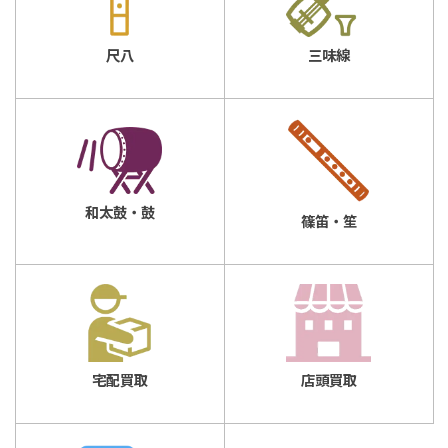
三味線
尺八
和太鼓・鼓
篠笛・笙
店頭買取
宅配買取