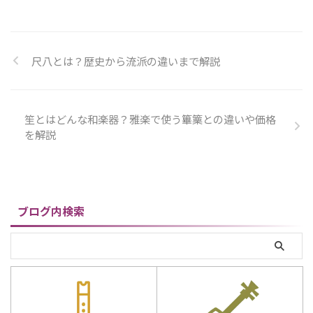
ものは、状態次第で高額査定
の有無によっては買取対象にな
値がないのではないか」「処
か」「種類が分からないまま
につながる可能性があります。
る場合があります。特に紅木の
分するしかないのか」と判断
相談してもよいのか」と悩まれ
一方で、津軽三味線は演 ...
棹を使った三味線や、 ...
に迷うことも多いのではない
る方は少なくありません。 和
でしょうか。 古い尺八は、見
楽器といっても、尺八、三味
尺八とは？歴史から流派の違いまで解説
た目だけで価値を判断しにく
線、琴、和太鼓、鼓、篠笛、
い和楽器です。銘や製管師、長
笙など種類はさまざまです。さ
さ、流派、素材、歌口や中継
らに、同じ種類の和楽器であ
ぎの状態、付属品の有無によ
っても、銘、素材、作家、流
笙とはどんな和楽器？雅楽で使う篳篥との違いや価格
って査定額が変わるため、古く
派、状態、付属品の有無によ
を解説
見える尺八でも買取対象にな
って査定額は大きく変わりま
る場合があります。 特に、管
す。そのため、ひとことで「和
体に銘がある尺八、有名製管
楽器の買取相場」といっても、
師の作品、竹製の在銘尺八、
楽器ごとの特徴を分けて考え
金 ...
ることが大切です。 この記事
ブログ内検索
で ...