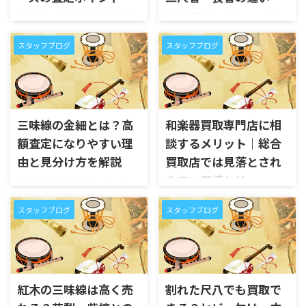
ご自宅やご実家の整理で小鼓
尺八を売ろうと調べていると、
が見つかったとき、「古い小鼓
「一尺八寸管」「二尺管」
でも買取できるのか」「皮が
「長管」といった長さの違い
スタッフブログ
スタッフブログ
傷んでいるけれど売れるのか」
を目にすることがあります。ご
「調べ緒やケースが揃っていな
自宅やご実家で見つかった尺
いと査定できないのか」と悩
八について、「長い尺八の方が
まれる方は少なくありませ
高く売れるのか」「一尺八寸
ん。 小鼓は、能楽や伝統芸能
管と二尺管では査定額が変わ
三味線の金細とは？高
和楽器買取専門店に相
で使われる和楽器のひとつで
るのか」と気になる方も多い
額査定になりやすい理
談するメリット｜総合
す。胴に蒔絵が施されているも
のではないでしょうか。 尺八
のや、皮・調べ緒・ケースが揃
は、長さによって音の高さや使
由と見分け方を解説
買取店では見落とされ
っているもの、箱や書類に由来
われ方が変わる和楽器です。一
やすい価値とは
三味線を売ろうと調べている
が残っているものは、査定時に
般的には一尺八寸管が標準的
と、「金細の三味線は高く売れ
ご自宅やご実家の整理で、尺
確認する価値があります。 一
な長さとして知られています
やすい」「紅木・金細・綾杉
スタッフブログ
スタッフブログ
八・三味線・琴・和太鼓・篠
方で、小鼓は見た目だけで価値
が、二尺管、二尺一寸管、二
胴なら査定で評価されやす
笛・笙などの和楽器が見つか
を判断しにくい楽器です。古く
尺三寸管などの長い尺八もあ
い」といった言葉を見かける
ったとき、「近くの総合買取店
見えるものでも、胴の作りや
ります。こうした長さの違い
ことがあります。 しかし、三
やリサイクルショップに持ち
蒔絵、皮の状態、調べ緒、ケ
は、演奏用途や中古市場での
味線に詳しくない方にとって
込めばよいのでは」と考える
ースや箱などによって査 ...
需要に関わるため、査定時に
は、「金細とは何なのか」
方も多いのではないでしょう
紅木の三味線は高く売
割れた尺八でも買取で
も確認 ...
「どこを見れば分かるのか」
か。 もちろん、総合買取店で