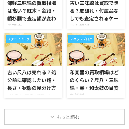
サイクルショップに持ち込む
津軽三味線の買取相場
古い三味線は買取でき
りません。尺八は、銘、製管 ...
房、流派などを知るための大
べきか、骨董店に相談するべ
は高い？紅木・金細・
る？皮破れ・付属品な
切な手がかりです。真山、竹
きか、一般的な楽器店でも見
仙、山口四郎、青木鈴慕、横
綾杉胴で査定額が変わ
しでも査定されるケー
てもらえるのか、それとも和楽
山蘭畝、河野玉水など、評価さ
器の専門店に査定を依頼する
る理由
スを解説
れやすい銘の尺八であれば、
べきなのか。売却先によって、
ご自宅やご実家に津軽三味線
ご自宅やご実家の整理をして
状態次第で査定額に大きく関
見られるポイントや査定の考
スタッフブログ
スタッフブログ
が眠っているものの、「普通の
いると、長年使われていない古
わることもあります。 ただ
え方は大きく変わります。 和
三味線より高く売れるのか」
い三味線が見つかることがあ
し、銘が読めないからといっ
楽器は、見た目だけで価値を
「紅木や金細といわれても価値
ります。しかし、三味線に詳し
て、すぐに価値が分からない、
判断しにくい楽器です。尺八で
が分からない」「皮が破れて
くない方にとっては、「皮が破
買取できないというわけでは
あれば銘や製管師、三味線で
いても買取してもらえるのか」
れているけれど売れるのか」
ありません。尺八は、銘以外
あれば棹の素材や金細、琴で
と悩まれる方は少なくありま
「付属品がなくても査定しても
古い尺八は売れる？処
和楽器の買取相場はど
にも長さ ...
あれば本体の状態や付属品、
せん。 津軽三味線は、力強い
らえるのか」「古すぎて処分
分前に確認したい銘・
のくらい？尺八・三味
和太 ...
演奏に使われる太棹三味線とし
するしかないのではないか」
長さ・状態の見分け方
線・琴・和太鼓の目安
て知られており、三味線の中で
と判断に迷うことも多いので
も中古市場で注目されやすい
はないでしょうか。 古い三味
を解説
ご自宅やご実家の整理をして
種類のひとつです。特に、紅木
線は、見た目だけで価値を判
いると、ケースや袋に入った古
使わなくなった和楽器がご自
の棹を使ったもの、金細・銀
断しにくい和楽器です。皮が破
い尺八が見つかることがあり
宅やご実家に眠っているもの
細が施されたもの、綾杉胴や
れていたり、撥や駒がなかった
ます。しかし、尺八に詳しくな
の、「どのくらいの価格で売
もっと読む
子持ち綾杉胴のもの、撥やケ
りしても、棹の素材、三味線の
い方にとっては、「これは売れ
れるのか分からない」「古い
ースなどの付属品が揃っている
種類、胴の作り、金細や綾杉胴
るものなのか」「古すぎて価
和楽器でも買取してもらえるの