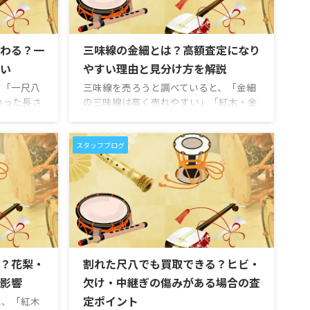
わる？一
三味線の金細とは？高額査定になり
い
やすい理由と見分け方を解説
、「一尺八
三味線を売ろうと調べていると、「金細
いった長さ
の三味線は高く売れやすい」「紅木・金
ます。ご自
細・綾杉胴なら査定で評価されやすい」
について、
といった言葉を見かけることがありま
のか」「一
す。 しかし、三味線に詳しくない方にと
スタッフブログ
が変わるの
っては、「金細とは何なのか」「どこを
はないでし
見れば分かるのか」「金細があると本当
て音の高さ
に買取価格が上がるのか」が分かりにく
す。一般的
いのではないでしょうか。 金細は、三味
さとして知
線の棹の継ぎ手部分に金属加工が施され
尺一寸管、
た仕様のことを指す場合が多く、高級三
あります。
味線を見分ける手がかりのひとつになり
用途や中古
ます。特に、紅木の棹、綾杉胴、子持ち
？花梨・
割れた尺八でも買取できる？ヒビ・
査定時にも
綾杉胴、津軽三味線や義太夫三味線など
影響
欠け・中継ぎの傷みがある場合の査
の太 ...
定ポイント
と、「紅木