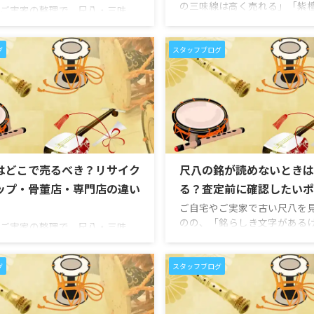
の三味線は高く売れる」「紫
ご実家の整理で、尺八・三味
は査定額が違う」といった情
和太鼓・篠笛・笙などの和楽器
ることがあります。しかし、
ったとき、「近くの総合買取店
しくない方にとっては、紅木
グ
スタッフブログ
クルショップに持ち込めばよい
梨の違いや、自分の三味線が
と考える方も多いのではないで
のかを判断するのは難しいの
。 もちろん、総合買取店でも和
しょうか。 三味線の査定では
定してもらえる場合はありま
れている素材が重要なポイン
し、和楽器は一般的な中古品と
す。中でも紅木は、三味線の
、銘、素材、構造、状態、付属
て評価されやすく、状態や仕
用としての需要など、専門的に
は高額査定につながる場合が
きポイントが多い楽器です。 た
特に、津軽三味線や義太夫三
はどこで売るべき？リサイク
尺八の銘が読めないときは
尺八であれば製管師の銘や長
太棹三味線で、紅木・金細・
線であれば紅木・金細・綾杉
ップ・骨董店・専門店の違い
る？査定前に確認したいポ
の要 ...
鼓や鼓であれば胴や皮、篠笛や
ご自宅やご実家で古い尺八を
...
のの、「銘らしき文字がある
ご実家の整理で、尺八・三味
ない」「どこを見ればよいの
和太鼓・篠笛などの和楽器が見
い」「銘が読めない尺八でも
とき、「どこに売ればよいのか
らえるのか」と悩まれる方は
グ
スタッフブログ
い」と悩まれる方は少なくあり
ません。 尺八の銘は、製管師
 身近なリサイクルショップに持
派などを知るための大切な手
きか、骨董店に相談するべき
す。真山、竹仙、山口四郎、