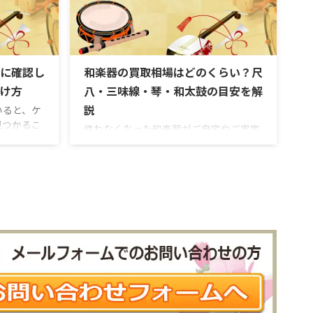
奏に使われる太棹三味線として知られて
価されやす
おり、三味線の中でも中古市場で注目さ
第で査定額
れやすい種類のひとつです。特に、紅木
。 ただ
の棹を使ったもの、金細・銀細が施され
て、すぐに
たもの、綾杉胴や子持ち綾杉胴のもの、
ないという
に確認し
和楽器の買取相場はどのくらい？尺
撥やケースなどの付属品が揃っているも
、銘以外に
のは、状態次第で高額査定につながる可
け方
八・三味線・琴・和太鼓の目安を解
能性があります。 一方で、津軽三味線は
説
いると、ケ
演 ...
見つかるこ
使わなくなった和楽器がご自宅やご実家
に詳しくな
に眠っているものの、「どのくらいの価
れるものな
格で売れるのか分からない」「古い和楽
のではない
器でも買取してもらえるのか」「種類が
」と判断に
分からないまま相談してもよいのか」と
しょうか。
悩まれる方は少なくありません。 和楽器
値を判断し
といっても、尺八、三味線、琴、和太
師、長さ、
鼓、鼓、篠笛、笙など種類はさまざまで
状態、付属
す。さらに、同じ種類の和楽器であって
わるため、
も、銘、素材、作家、流派、状態、付属
になる場合
品の有無によって査定額は大きく変わり
がある尺
ます。そのため、ひとことで「和楽器の
の在銘尺
買取相場」といっても、楽器ごとの特徴