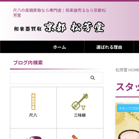
尺八の高価買取なら専門店｜和楽器売るなら京都松
芳堂
ホーム
選ばれる理由
ブログ内検索
松芳堂 HOM
スタ
スタッフブロ
三味線
尺八