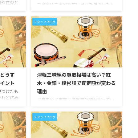
檀や花梨と
ご自宅やご実家で古い尺八を見つけたも
報を目にす
のの、管体に割れやヒビがあったり、歌
三味線に詳
口が欠けていたり、中継ぎ部分に傷みが
・紫檀・花
スタッフブログ
あったりすると、「この状態では売れな
どの素材な
いのではないか」と不安になる方は少な
ではないで
くありません。 尺八は竹で作られること
、棹に使わ
が多い和楽器のため、長年の使用や保管
トになりま
環境によって、割れ・ヒビ・欠け・中継
高級材とし
ぎの緩みなどが起こることがあります。
様によって
特に、押し入れや倉庫に長く保管されて
あります。
いた尺八は、乾燥や湿気の影響を受けて
味線などの
どうす
津軽三味線の買取相場は高い？紅
いる場合があります。 ただし、割れやヒ
綾杉胴など
ビがあるからといって、必ず買取できな
イント
木・金細・綾杉胴で査定額が変わる
いわけではありません。尺八は、銘、製
理由
見つけたも
管 ...
けれど読め
ご自宅やご実家に津軽三味線が眠ってい
か分からな
るものの、「普通の三味線より高く売れ
買取しても
るのか」「紅木や金細といわれても価値
少なくあり
スタッフブログ
が分からない」「皮が破れていても買取
や工房、流
してもらえるのか」と悩まれる方は少な
がかりで
くありません。 津軽三味線は、力強い演
青木鈴慕、