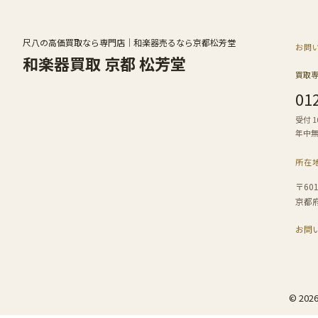
尺八の高価買取なら専門店｜和楽器売るなら京都松芳堂
お問
和楽器買取 京都 松芳堂
買取
01
受付 10
年中
所在
〒601
京都
お問
© 20