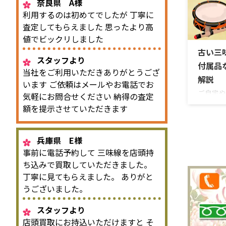
か、一般
奈良県 A様
か、それ
利用するのは初めてでしたが 丁寧に
頼するべ
査定してもらえました 思ったより高
られるポ
値でビックリしました
変わりま
古い三
値を判断
スタッフより
ば銘や製
付属品
当社をご利用いただきありがとうござ
や金細、
解説
います ご依頼はメールやお電話でお
品、和太 .
ご自宅や
気軽にお問合せください 納得の査定
年使われ
額を提示させていただきます
ことがあ
くない方
けれど売
兵庫県 E様
査定して
事前に電話予約して 三味線を店頭持
するしか
ち込みで買取していただきました。
うことも
丁寧に見てもらえました。 ありがと
い三味線
うございました。
にくい和
撥や駒が
スタッフより
三味線の
の有無に
店頭買取にお持込いただけますと そ