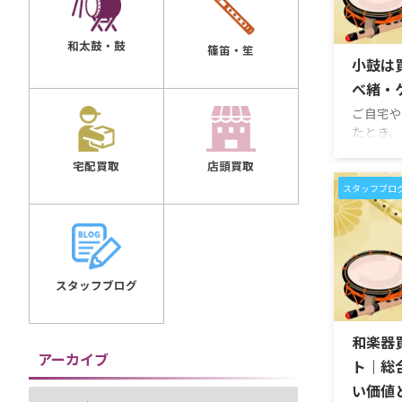
和太鼓・鼓
篠笛・笙
小鼓は
べ緒・
ご自宅や
たとき、
か」「皮
店頭買取
宅配買取
か」「調
査定でき
スタッフブロ
くありま
で使われ
絵が施さ
ケースが
来が残っ
スタッフブログ
る価値が
目だけで
古く見え
和楽器
アーカイブ
皮の状態
ト｜総
って査 ...
い価値