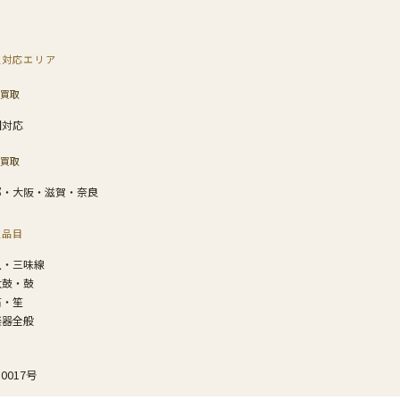
取対応エリア
買取
国対応
買取
都・大阪・滋賀・奈良
取品目
八・三味線
太鼓・鼓
笛・笙
楽器全般
0017号