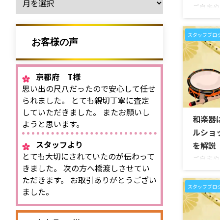
ご自宅や
線・琴・
が見つか
スタッフブロ
やリサイ
お客様の声
のでは」
しょうか
楽器を査
京都府 T様
す。しか
思い出の尺八だったので安心して任せ
は異なり
られました。 とても親切丁寧に査定
品、演奏
確認すべ
していただきました。 またお願いし
和楽器
とえば、
ようと思います。
さ、三味
ルショ
胴、和太
スタッフより
を解説
笙であれば 
とても大切にされていたのが伝わって
ご自宅や
きました。 次の方へ橋渡しさせてい
線・琴・
ただきます。 お取引ありがとうござい
つかった
スタッフブロ
分からな
ました。
ません。
ち込むべ