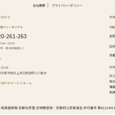
会社概要
プライバシーポリシー
い合わせ
買
専用フリーダイヤル
宅配
20-261-263
全
:00〜19:00
店頭
無休（年末年始除く）
京
地
買
-8145
府京都市南区上鳥羽西浦町327番地
尺
和
い合わせメールフォーム
篠
和
26 和楽器買取 京都松芳堂 古物商登録：京都府公安委員会 許可番号 第61224013