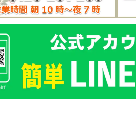
八、金 ...
。特に紅木の棹を使った三味線