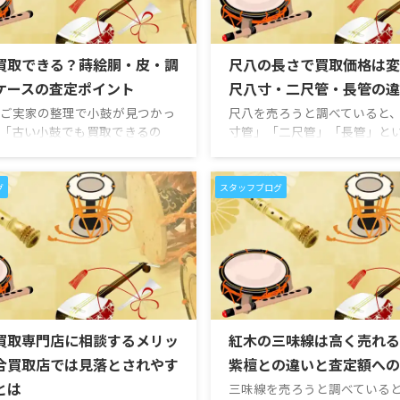
買取できる？蒔絵胴・皮・調
尺八の長さで買取価格は変
ケースの査定ポイント
尺八寸・二尺管・長管の違
ご実家の整理で小鼓が見つかっ
尺八を売ろうと調べていると
「古い小鼓でも買取できるの
寸管」「二尺管」「長管」と
が傷んでいるけれど売れるの
の違いを目にすることがあり
べ緒やケースが揃っていないと
宅やご実家で見つかった尺八
ないのか」と悩まれる方は少な
「長い尺八の方が高く売れる
グ
スタッフブログ
せん。 小鼓は、能楽や伝統芸能
尺八寸管と二尺管では査定額
る和楽器のひとつです。胴に蒔
か」と気になる方も多いので
れているものや、皮・調べ緒・
ょうか。 尺八は、長さによっ
揃っているもの、箱や書類に由
や使われ方が変わる和楽器で
ているものは、査定時に確認す
には一尺八寸管が標準的な長
あります。 一方で、小鼓は見た
られていますが、二尺管、二
価値を判断しにくい楽器です。
二尺三寸管などの長い尺八も
るものでも、胴の作りや蒔絵、
こうした長さの違いは、演奏
買取専門店に相談するメリッ
紅木の三味線は高く売れる
、調べ緒、ケースや箱などによ
市場での需要に関わるため、
合買取店では見落とされやす
紫檀との違いと査定額への
確認 ...
とは
三味線を売ろうと調べている