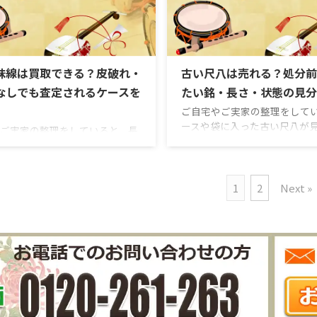
的な楽器店でも見てもらえるの
横山蘭畝、河野玉水など、評
とも和楽器の専門店に査定を依
い銘の尺八であれば、状態次
きなのか。売却先によって、見
に大きく関わることもあります
イントや査定の考え方は大きく
し、銘が読めないからといっ
す。 和楽器は、見た目だけで価
価値が分からない、買取でき
味線は買取できる？皮破れ・
古い尺八は売れる？処分前
しにくい楽器です。尺八であれ
わけではありません。尺八は
管師、三味線であれば棹の素材
なしでも査定されるケースを
たい銘・長さ・状態の見分
も長さ ...
琴であれば本体の状態や付属
ご自宅やご実家の整理をして
..
ースや袋に入った古い尺八が
ご実家の整理をしていると、長
とがあります。しかし、尺八
ていない古い三味線が見つかる
い方にとっては、「これは売
ります。しかし、三味線に詳し
のか」「古すぎて価値がない
にとっては、「皮が破れている
か」「処分するしかないのか
1
2
Next »
れるのか」「付属品がなくても
迷うことも多いのではないで
もらえるのか」「古すぎて処分
古い尺八は、見た目だけで価
ないのではないか」と判断に迷
にくい和楽器です。銘や製管
多いのではないでしょうか。 古
流派、素材、歌口や中継ぎの
は、見た目だけで価値を判断し
品の有無によって査定額が変
楽器です。皮が破れていたり、
古く見える尺八でも買取対象
なかったりしても、棹の素材、
があります。 特に、管体に銘
種類、胴の作り、金細や綾杉胴
八、有名製管師の作品、竹製
よっては買取対象になる場合が