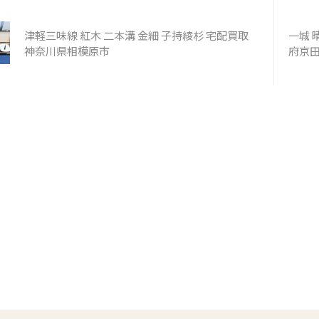
、節の配置に変化が見られる乱
で異なる調子が連続して揃っ
です。 笙の査定では、竹管の素
や伴奏楽器、唄の高さに応じ
津軽三味線 紅木 二本溝 金細 子持綾杉 宅配買取
一城 
形だけでなく、簧の状態、頭、
られるセットとなっています。
神奈川県相模原市
府京
継ぎ、金具、蒔絵、音の鳴りな
然竹から作られるため、同じ
します。天然の煤竹か人工的に
も太さ、肉厚、長さ、重量な
されたものかによっても評価が
があります。今回は喜月の銘
め、竹の色や表面だけで判断せ
子、竹の状態、歌口、指孔、
の造りを丁寧に確認しました。
の仕上げなどを確認して査定
内容 買取商品 笙 別称 ...
今回の買取内容 買取商品 篠笛 7本