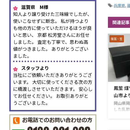
-
兵庫県
,
滋賀県 M様
知人より譲り受けた三味線でしたが、
使いこなせずに断念。 私が持つより
関連記事
も他の方に使っていただけるほうが良
いと思い、 京都 松芳堂さんにお任せ
篠笛・笙
しました。 査定も丁寧で、思わぬ高
値がつきました。 ありがとうござい
ました。
スタッフより
当社にご依頼いただきありがとうござ
います。 大切に使ってくださる次の方
鳳笙 煤
に橋渡しさせていただきます。 安心し
山市よ
てお任せください。 お取引ありがと
うございました。
岡山県岡
した乱節
た。 笙
の姿から
のお品は