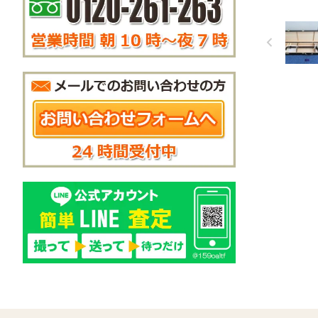
の竹管と
節が特徴
材や節の
根継、中
どを確認
煤竹加工
変わるた
ず、全体
今回の買取