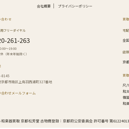
会社概要
プライバシーポリシー
い合わせ
買
専用フリーダイヤル
宅配
20-261-263
全
:00〜19:00
店頭
無休（年末年始除く）
京
地
買
-8145
府京都市南区上鳥羽西浦町327番地
尺
和
い合わせメールフォーム
篠
和
26 和楽器買取 京都松芳堂 古物商登録：京都府公安委員会 許可番号 第61224013