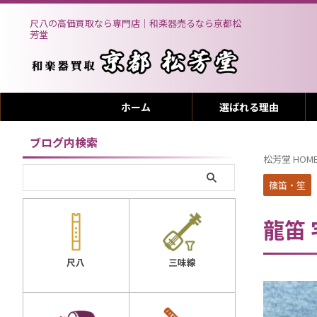
尺八の高価買取なら専門店｜和楽器売るなら京都松
芳堂
ホーム
選ばれる理由
ブログ内検索
松芳堂 HOM
篠笛・笙
龍笛
三味線
尺八