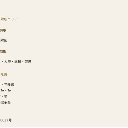
取対応エリア
買取
国対応
買取
都・大阪・滋賀・奈良
取品目
八・三味線
太鼓・鼓
笛・笙
楽器全般
0017号