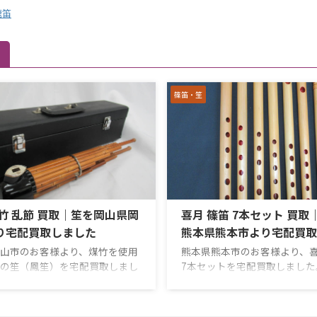
龍笛
篠笛・笙
竹 乱節 買取｜笙を岡山県岡
喜月 篠笛 7本セット 買取
り宅配買取しました
熊本県熊本市より宅配買取
山市のお客様より、煤竹を使用
熊本県熊本市のお客様より、
の笙（鳳笙）を宅配買取しまし
7本セットを宅配買取しました
は雅楽で使用される管楽器で、そ
送りいただいたのは、十一本
鳳笙とも呼ばれています。今回
調子・九本調子・八本調子・
、深みのある色合いを持つ煤竹
六本調子・五本調子の7管です