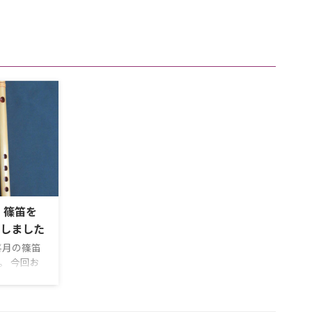
｜篠笛を
しました
喜月の篠笛
。 今回お
調子・十本
七本調子・
。同じ銘