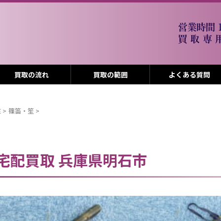
買取の流れ
買取の範囲
よくある質問
E
>
篠笛・笙
>
 宅配買取 兵庫県明石市