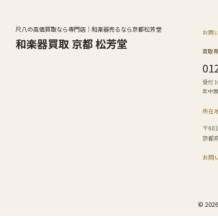
尺八の高価買取なら専門店｜和楽器売るなら京都松芳堂
お問
和楽器買取 京都 松芳堂
買取
01
受付 10
年中
所在
〒601
京都
お問
© 20