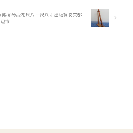
ており、曲
て使い分け
晴美撰 琴古流 尺八 一尺八寸 出張買取 京都
 篠笛は天
田辺市
銘や調子で
どに個体差
、各管の調
巻き、管内
しました。
 ...