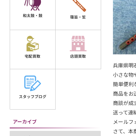
和太鼓・鼓
篠笛・笙
店頭買取
宅配買取
兵庫県明
小さな物
簡単便利
商品をお
スタッフブログ
商談が成
送って連
アーカイブ
メールフ
さて、本