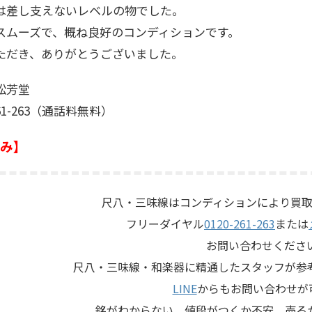
は差し支えないレベルの物でした。
スムーズで、概ね良好のコンディションです。
ただき、ありがとうございました。
松芳堂
261-263（通話料無料）
み】
尺八・三味線はコンディションにより買取
フリーダイヤル
0120-261-263
または
お問い合わせくださ
尺八・三味線・和楽器に精通したスタッフが参
LINE
からもお問い合わせが
銘がわからない、値段がつくか不安、売る