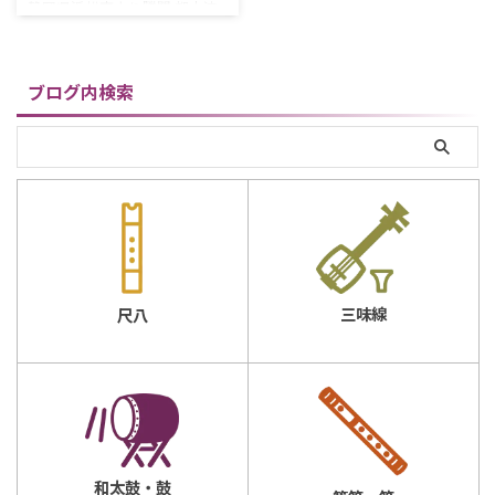
静岡県浜松市より勝関 都山流
尺八 一尺八寸を宅配買取させ
ていただきました。歌口と管
尻に欠けがあり、上下管に表面
ブログ内検索
的なヒビがあるのが残念です
が、精一杯のお値段をつけさ
せていただきました。お売り
いただき、ありがとうございま
した。 【仕様】都山流 在銘
勝関長さ：一尺八寸（約
54cm）歌口：内径 約 2.1cm /
外径 約 3.6cm管尻：内径 約
1.8cm / 外径 約 5.1cm重量：約
332g 都山流尺八とは何か？ 都
三味線
尺八
山流尺八は、日本の伝統楽器
である尺八の一派を指し、独
自の音楽スタイルと技法を持
つ ...
和太鼓・鼓