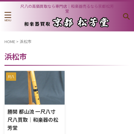
尺八の高価買取なら専門店｜和楽器売るなら京都松芳
堂
HOME
>
浜松市
浜松市
尺八
勝関 都山流 一尺八寸
尺八買取｜和楽器の松
芳堂