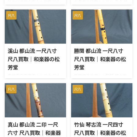
さ、竹の太さや肉厚、歌口、
神奈川県厚木市より都童 都山
奈良県五條市より竹仙 真山 都
内径 約2.3cm 外径 約3.2cm管
中継ぎ、管尻、音の鳴りなどに
流 銀太巻 一尺八寸を宅配買取
山流 尺八 一尺八寸を宅配買取
尻 内径 約2.1cm 外径 約
よって評価が変わります。今回
させていただきました。拝見
させていただきました。上管
尺八
尺八
5.8cm重量 約 410g 和楽器の
は大宝の銘、琴古流の歌口、
させていただきましたとこ
と下管に竹仙と真山の銘がそ
松芳堂℡0120-261-263（ ...
銀三線籐巻、一尺八寸という
ろ、使用による些細な小キズ
れぞれ入っています。真山氏は
仕様に加え、各部の実測寸法
はあるものの、音出しもスム
竹仙氏の弟子ですが、この尺
も確認して査定しました。 今
ーズで問題はありません。本体
八には2名の銘が入っておりと
回の買取内容 買取商品 尺八 ...
にワレやヒビ、カケも無く、
ても貴重な逸品です。歌口には
溪山 都山流 一尺八寸
勝関 都山流 一尺八寸
概ね良好のコンディションで
金巻き、中継ぎは銀輪が施され
尺八買取｜和楽器の松
尺八買取｜和楽器の松
す。歌口には銀巻き、中継ぎは
ており、造りもとても丁寧で繊
銀太巻きの仕様です。お売りい
細です。 【仕様】都山流 竹
芳堂
芳堂
ただき、ありがとうございまし
仙 真山長さ 一尺八寸（約
京都府京田辺市より溪山 都山
静岡県浜松市より勝関 都山流
た。 【仕様】都山流 在銘 都
55cm）歌口 内径約2.2cm
流 一尺八寸を宅配買取させて
尺八 一尺八寸を宅配買取させ
童長さ：一尺八寸（約 54cm）
外径約3.8cm管尻 内径約
いただきました。べっ甲調の
ていただきました。歌口と管
尺八
尺八
歌口：内径 約 2.2cm / 外径 約
1.9cm 外径約5.6cm 尺八は日
中継ぎが豪華ですね。歌口に
尻に欠けがあり、上下管に表面
3.8cm管尻：内径 約 1.8cm / 外
本の伝統楽器として、特に都山
カケも無く、上管や下管にも
的なヒビがあるのが残念です
径 約 5.0cm重量：約 441g ...
流のものは高い評価を受けて
ヒビ等はありませんでした。中
が、精一杯のお値段をつけさ
います。その中でも竹仙や ...
継ぎは緩すぎず、硬すぎず、い
せていただきました。お売り
い感じです。音出しにも問題は
いただき、ありがとうございま
真山 都山流 二印 一尺
竹仙 琴古流 一尺四寸
ありませんでした。お売りいた
した。 【仕様】都山流 在銘
六寸 尺八買取｜和楽器
尺八買取｜和楽器の松
だき、ありがとうございまし
勝関長さ：一尺八寸（約