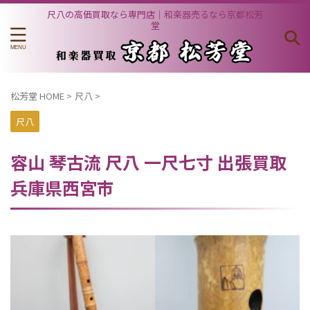
尺八の高価買取なら専門店｜和楽器売るなら京都松芳
堂
松芳堂 HOME
>
尺八
>
尺八
容山 琴古流 尺八 一尺七寸 出張買取
兵庫県西宮市