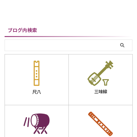
竹仙長さ： ...
ブログ内検索
三味線
尺八