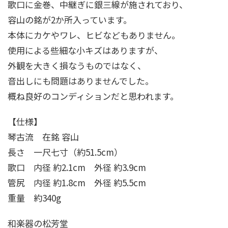
歌口に金巻、中継ぎに銀三線が施されており、
容山の銘が2か所入っています。
本体にカケやワレ、ヒビなどもありません。
使用による些細な小キズはありますが、
外観を大きく損なうものではなく、
音出しにも問題はありませんでした。
概ね良好のコンディションだと思われます。
【仕様】
琴古流 在銘 容山
長さ 一尺七寸（約51.5cm）
歌口 内径 約2.1cm 外径 約3.9cm
管尻 内径 約1.8cm 外径 約5.5cm
重量 約340g
和楽器の松芳堂