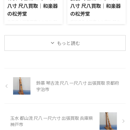
的にキレイな印象です。音出し
く、歌口にカケも無く、音出
八寸 尺八買取｜和楽器
八寸 尺八買取｜和楽器
もスムーズでした。割れや欠
しもスムーズでしたので、精一
け、ヒビなどもありません。お
杯のお値段を付けさせていた
の松芳堂
の松芳堂
売りいただき、ありがとうござ
だきました。お売りいただき、
奈良県大和高田市より竹仙 琴
愛知県名古屋市より晏弘 琴古
いました。 【仕様】琴古流
ありがとうございました。
古流 二印 尺八 一尺八寸を宅配
流 二印 尺八 一尺八寸を宅配買
在銘 竹勇 田嶋撰長さ：二尺四
【仕様】琴古流 在銘 晏弘長
買取させていただきました。
取させていただきました。中
寸（約 74cm）歌口：内径 約
さ：二尺三寸（約 69cm）歌
歌口に銀巻きで、中継ぎは石目
継は金三線籐巻で、晏弘の銘が
もっと読む
2.0cm / 外径 約 3.9cm管尻：内
口：内径 約 2.3cm / 外径 約
三線が施されています。石目三
2か所入っています。補修跡が
径 約 2.2cm / 外径 約 5. ...
3.9cm管尻：内径 約 2.1cm / 外
線が施されていると、ゴージャ
あるものの、しっかりと補修
径 約 5.9 ...
スな雰囲気が増し増しです
されているので音出しなどに
ね。さらに竹仙の銘も2か所入
は問題はありませんでした。中
っており、その価値も高まりま
継に緩みや歌口にカケも無
す。欠けや割れ、ヒビなどもな
く、概ね良好のコンディション
鈴慕 琴古流 尺八 一尺八寸 出張買取 京都府
くコンディションは良好です。
と言えます。中古市場でも人気
宇治市
音出しもスムーズで問題はあり
のある銘でしたので、高めのお
ませんでした。全体的に良いコ
値段をつけさせていただきま
ンディションでしたので、相場
した。お売りいただき、ありが
よりも高めのお値段をつけさ
とうございました。 【仕様】
せていただきました。お売り
琴古流 在銘 晏弘長さ：一尺
玉水 都山流 尺八 一尺六寸 出張買取 兵庫県
いただき、ありがとうございま
八寸（約 54cm）歌口：内径 約
神戸市
した。 【仕様】琴古流 在銘
2.1cm / 外径 約 3.7c ...