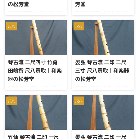
た。 都山流 在銘 溪山長さ：
54cm）歌口：内径 約 2.1cm /
の松芳堂
芳堂
一尺八寸（約 54cm）歌口：内
外径 約 3.6cm管尻：内径 約
奈良県天理市より真山 都山流
京都府綾部市より竹仙 琴古流
径 約 2.2cm / 外径 約 4.2cm管
1.8cm / 外径 約 5.1cm重量：約
尺八 一尺六寸を宅配買取させ
尺八 一尺四寸を宅配買取させ
尻：内径 約 1.7cm / 外径 約
332g 都山流尺八とは何か？ 都
ていただきました。歌口は銀
ていただきました。歌口は銀
尺八
尺八
5.8cm重量：約 463g 尺八を高
山流尺八は、日本の伝統楽器
巻きで、中継ぎは銀三線藤巻の
巻きで、中継ぎは銀三線籐巻の
く売るために押さえておきたい
である尺八の一派を指し、独
仕様です。上管、下管にそれぞ
仕様です。使用に伴う極些細な
こと 尺八を高く売るため ...
自の音楽スタイルと技法を持
れ印が入っております。使用に
小キズがあるものの、全体的
つ ...
伴う小キズはあるものの、演
にキレイな印象の美品です。中
奏に支障は無く、スムーズに音
継に緩みも無く、スムーズに音
琴古流 二尺四寸 竹勇
晏弘 琴古流 二印 二尺
出しができました。素晴らし
出しもできました。オーナー様
田嶋撰 尺八買取｜和楽
三寸 尺八買取｜和楽器
い音色はさすが真山です。概ね
のお手入れがよく、割れやカ
良好のコンディションでしたの
ケ、ヒビなどもありません。精
器の松芳堂
の松芳堂
で、相場よりも高めのお値段を
一杯のお値段をつけさせてい
京都府京田辺市より琴古流 三
滋賀県大津市より晏弘 琴古流
つけさせていただきました。
ただきました。お売りいただ
印 二尺四寸 竹勇 田嶋撰を宅配
二尺三寸を宅配買取させてい
お売りいただき、ありがとうご
き、ありがとうございました。
買取させていただきました。
ただきました。晏弘の銘が2か
尺八
尺八
ざいました。 【仕様】都山
【仕様】琴古流 在銘 竹仙長
長さは二尺四寸（約74cm）で
所入っており、中継は銀三線籐
流 在銘 真山長さ：一尺六寸
さ：一尺四寸（約 43cm）歌
す。田嶋撰の銘が3か所入って
巻の仕様です。菅尻にやや小さ
（約 48cm）歌口：内径 約
口：内径 約 1.9cm / 外径 約
います。歌口は銀巻の仕様で、
なカケがあるのが残念なとこ
2.0cm / 外径 約 3.5cm管 ...
3.6cm管尻：内径 約 ...
中継ぎは銀三線藤巻です。些細
ろですが、全体的にキレイな
な小キズはあるものの、全体
印象の美品で、中継に緩みも無
竹仙 琴古流 二印 一尺
晏弘 琴古流 二印 一尺