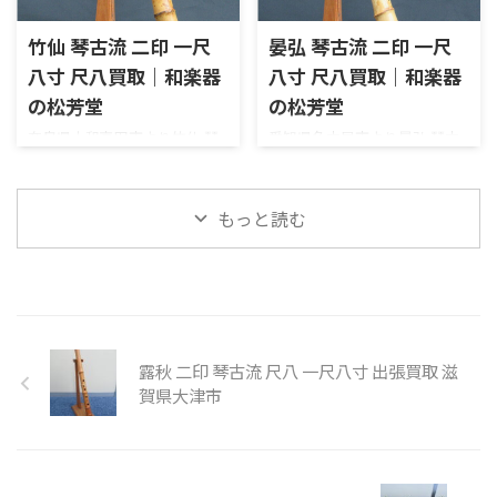
中継ぎは銀三線藤巻です。些細
ろですが、全体的にキレイな
な小キズはあるものの、全体
印象の美品で、中継に緩みも無
竹仙 琴古流 二印 一尺
晏弘 琴古流 二印 一尺
的にキレイな印象です。音出し
く、歌口にカケも無く、音出
八寸 尺八買取｜和楽器
八寸 尺八買取｜和楽器
もスムーズでした。割れや欠
しもスムーズでしたので、精一
け、ヒビなどもありません。お
杯のお値段を付けさせていた
の松芳堂
の松芳堂
売りいただき、ありがとうござ
だきました。お売りいただき、
奈良県大和高田市より竹仙 琴
愛知県名古屋市より晏弘 琴古
いました。 【仕様】琴古流
ありがとうございました。
古流 二印 尺八 一尺八寸を宅配
流 二印 尺八 一尺八寸を宅配買
在銘 竹勇 田嶋撰長さ：二尺四
【仕様】琴古流 在銘 晏弘長
買取させていただきました。
取させていただきました。中
寸（約 74cm）歌口：内径 約
さ：二尺三寸（約 69cm）歌
歌口に銀巻きで、中継ぎは石目
継は金三線籐巻で、晏弘の銘が
もっと読む
2.0cm / 外径 約 3.9cm管尻：内
口：内径 約 2.3cm / 外径 約
三線が施されています。石目三
2か所入っています。補修跡が
径 約 2.2cm / 外径 約 5. ...
3.9cm管尻：内径 約 2.1cm / 外
線が施されていると、ゴージャ
あるものの、しっかりと補修
径 約 5.9 ...
スな雰囲気が増し増しです
されているので音出しなどに
ね。さらに竹仙の銘も2か所入
は問題はありませんでした。中
っており、その価値も高まりま
継に緩みや歌口にカケも無
す。欠けや割れ、ヒビなどもな
く、概ね良好のコンディション
露秋 二印 琴古流 尺八 一尺八寸 出張買取 滋
くコンディションは良好です。
と言えます。中古市場でも人気
賀県大津市
音出しもスムーズで問題はあり
のある銘でしたので、高めのお
ませんでした。全体的に良いコ
値段をつけさせていただきま
ンディションでしたので、相場
した。お売りいただき、ありが
よりも高めのお値段をつけさ
とうございました。 【仕様】
せていただきました。お売り
琴古流 在銘 晏弘長さ：一尺