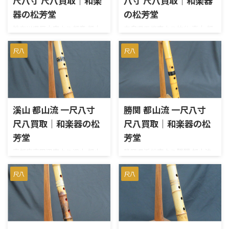
尺八寸 尺八買取｜和楽
八寸 尺八買取｜和楽器
外径約6.4cmでした。 尺八は、
【仕様】琴古流 在銘 容山長
器の松芳堂
の松芳堂
製管師の銘、流派、管の長
さ 二尺四寸 約72.8cm歌口
さ、竹の太さや肉厚、歌口、
神奈川県厚木市より都童 都山
奈良県五條市より竹仙 真山 都
内径 約2.3cm 外径 約3.2cm管
中継ぎ、管尻、音の鳴りなどに
流 銀太巻 一尺八寸を宅配買取
山流 尺八 一尺八寸を宅配買取
尻 内径 約2.1cm 外径 約
よって評価が変わります。今回
させていただきました。拝見
させていただきました。上管
尺八
尺八
5.8cm重量 約 410g 和楽器の
は大宝の銘、琴古流の歌口、
させていただきましたとこ
と下管に竹仙と真山の銘がそ
松芳堂℡0120-261-263（ ...
銀三線籐巻、一尺八寸という
ろ、使用による些細な小キズ
れぞれ入っています。真山氏は
仕様に加え、各部の実測寸法
はあるものの、音出しもスム
竹仙氏の弟子ですが、この尺
も確認して査定しました。 今
ーズで問題はありません。本体
八には2名の銘が入っておりと
回の買取内容 買取商品 尺八 ...
にワレやヒビ、カケも無く、
ても貴重な逸品です。歌口には
溪山 都山流 一尺八寸
勝関 都山流 一尺八寸
概ね良好のコンディションで
金巻き、中継ぎは銀輪が施され
尺八買取｜和楽器の松
尺八買取｜和楽器の松
す。歌口には銀巻き、中継ぎは
ており、造りもとても丁寧で繊
銀太巻きの仕様です。お売りい
細です。 【仕様】都山流 竹
芳堂
芳堂
ただき、ありがとうございまし
仙 真山長さ 一尺八寸（約
京都府京田辺市より溪山 都山
静岡県浜松市より勝関 都山流
た。 【仕様】都山流 在銘 都
55cm）歌口 内径約2.2cm
流 一尺八寸を宅配買取させて
尺八 一尺八寸を宅配買取させ
童長さ：一尺八寸（約 54cm）
外径約3.8cm管尻 内径約
いただきました。べっ甲調の
ていただきました。歌口と管
尺八
尺八
歌口：内径 約 2.2cm / 外径 約
1.9cm 外径約5.6cm 尺八は日
中継ぎが豪華ですね。歌口に
尻に欠けがあり、上下管に表面
3.8cm管尻：内径 約 1.8cm / 外
本の伝統楽器として、特に都山
カケも無く、上管や下管にも
的なヒビがあるのが残念です
径 約 5.0cm重量：約 441g ...
流のものは高い評価を受けて
ヒビ等はありませんでした。中
が、精一杯のお値段をつけさ
います。その中でも竹仙や ...
継ぎは緩すぎず、硬すぎず、い
せていただきました。お売り
い感じです。音出しにも問題は
いただき、ありがとうございま