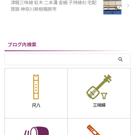
津軽三味線 紅木 二本溝 金細 子持綾杉 宅配
いただき、ありがとうございま
八寸（約 54cm）歌口：内径 約
買取 神奈川県相模原市
した。 【仕様】琴古流 在銘
2.1cm / 外径 約 3.7c ...
竹仙長さ： ...
ブログ内検索
三味線
尺八