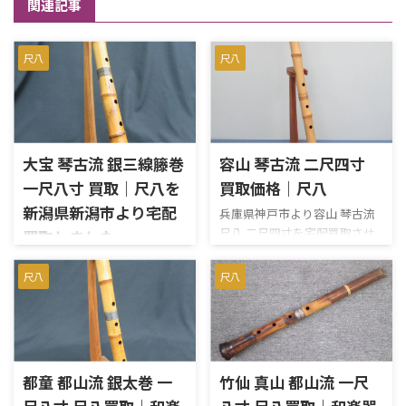
関連記事
尺八
尺八
大宝 琴古流 銀三線籐巻
容山 琴古流 二尺四寸
一尺八寸 買取｜尺八を
買取価格｜尺八
新潟県新潟市より宅配
兵庫県神戸市より容山 琴古流
尺八 二尺四寸を宅配買取させ
買取しました
ていただきました。琴古流の
新潟県新潟市のお客様より、在
尺八で、長さは二尺四寸（約
尺八
尺八
銘「大宝」の琴古流尺八を宅
72.8cm）です。中継ぎは銀三
配買取しました。 今回のお品
線で、容山の銘が一か所入って
は、中継ぎに銀三線籐巻が施
います。ワレやカケ、ヒビなど
された一尺八寸管です。全長は
も無く、歌口にカケやヒビも
約55cm、重量は約469gあり、
ありません。中継ぎに緩みも
歌口は内径約2.2cm・外径約
都童 都山流 銀太巻 一
竹仙 真山 都山流 一尺
ありません。まずまずのコン
3.9cm、管尻は内径約1.8cm・
ディションだと思われます。