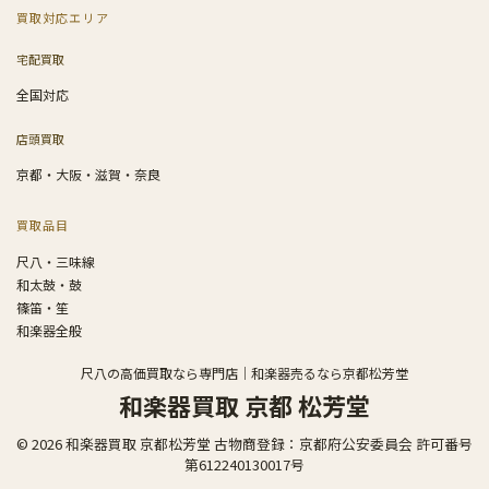
買取対応エリア
宅配買取
全国対応
店頭買取
京都・大阪・滋賀・奈良
買取品目
尺八・三味線
和太鼓・鼓
篠笛・笙
和楽器全般
尺八の高価買取なら専門店｜和楽器売るなら京都松芳堂
和楽器買取 京都 松芳堂
© 2026 和楽器買取 京都松芳堂 古物商登録：京都府公安委員会 許可番号
第612240130017号