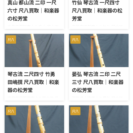
真山 都山流 二印 一尺
竹仙 琴古流 一尺四寸
ありませんでした。お売りいた
した。 【仕様】都山流 在銘
六寸 尺八買取｜和楽器
尺八買取｜和楽器の松
だき、ありがとうございまし
勝関長さ：一尺八寸（約
た。 都山流 在銘 溪山長さ：
54cm）歌口：内径 約 2.1cm /
の松芳堂
芳堂
一尺八寸（約 54cm）歌口：内
外径 約 3.6cm管尻：内径 約
奈良県天理市より真山 都山流
京都府綾部市より竹仙 琴古流
径 約 2.2cm / 外径 約 4.2cm管
1.8cm / 外径 約 5.1cm重量：約
尺八 一尺六寸を宅配買取させ
尺八 一尺四寸を宅配買取させ
尻：内径 約 1.7cm / 外径 約
332g 都山流尺八とは何か？ 都
ていただきました。歌口は銀
ていただきました。歌口は銀
尺八
尺八
5.8cm重量：約 463g 尺八を高
山流尺八は、日本の伝統楽器
巻きで、中継ぎは銀三線藤巻の
巻きで、中継ぎは銀三線籐巻の
く売るために押さえておきたい
である尺八の一派を指し、独
仕様です。上管、下管にそれぞ
仕様です。使用に伴う極些細な
こと 尺八を高く売るため ...
自の音楽スタイルと技法を持
れ印が入っております。使用に
小キズがあるものの、全体的
つ ...
伴う小キズはあるものの、演
にキレイな印象の美品です。中
奏に支障は無く、スムーズに音
継に緩みも無く、スムーズに音
琴古流 二尺四寸 竹勇
晏弘 琴古流 二印 二尺
出しができました。素晴らし
出しもできました。オーナー様
田嶋撰 尺八買取｜和楽
三寸 尺八買取｜和楽器
い音色はさすが真山です。概ね
のお手入れがよく、割れやカ
良好のコンディションでしたの
ケ、ヒビなどもありません。精
器の松芳堂
の松芳堂
で、相場よりも高めのお値段を
一杯のお値段をつけさせてい
京都府京田辺市より琴古流 三
滋賀県大津市より晏弘 琴古流
つけさせていただきました。
ただきました。お売りいただ
印 二尺四寸 竹勇 田嶋撰を宅配
二尺三寸を宅配買取させてい
お売りいただき、ありがとうご
き、ありがとうございました。
買取させていただきました。
ただきました。晏弘の銘が2か
尺八
尺八
ざいました。 【仕様】都山
【仕様】琴古流 在銘 竹仙長
長さは二尺四寸（約74cm）で
所入っており、中継は銀三線籐
流 在銘 真山長さ：一尺六寸
さ：一尺四寸（約 43cm）歌
す。田嶋撰の銘が3か所入って
巻の仕様です。菅尻にやや小さ
（約 48cm）歌口：内径 約
口：内径 約 1.9cm / 外径 約
います。歌口は銀巻の仕様で、
なカケがあるのが残念なとこ
2.0cm / 外径 約 3.5cm管 ...
3.6cm管尻：内径 約 ...