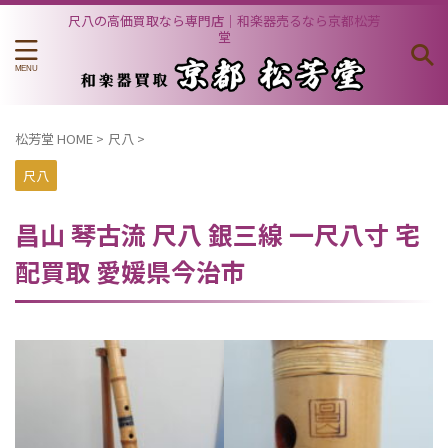
尺八の高価買取なら専門店｜和楽器売るなら京都松芳
堂
松芳堂 HOME
>
尺八
>
尺八
昌山 琴古流 尺八 銀三線 一尺八寸 宅
配買取 愛媛県今治市