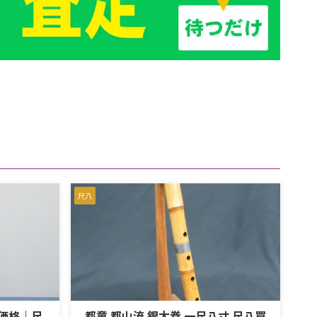
尺八
取価格｜尺
都童 都山流 銀太巻 一尺八寸 尺八買