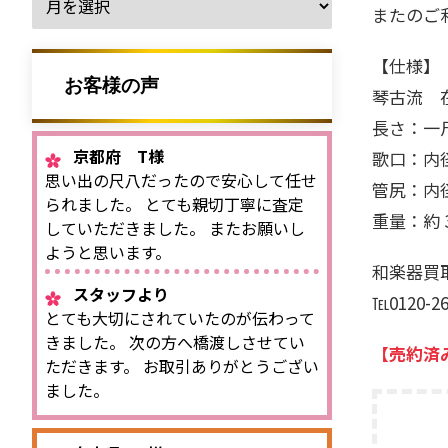
またのご
【仕様】
お客様の声
琴古流 
長さ：一尺
京都府 T様
歌口：内径 約
思い出の尺八だったので安心して任せ
管尻：内径 約
られました。 とても親切丁寧に査定
重量：約 3
していただきました。 またお願いし
ようと思います。
和楽器買取
スタッフより
℡0120-
とても大切にされていたのが伝わって
きました。 次の方へ橋渡しさせてい
【売約済
ただきます。 お取引ありがとうござい
ました。