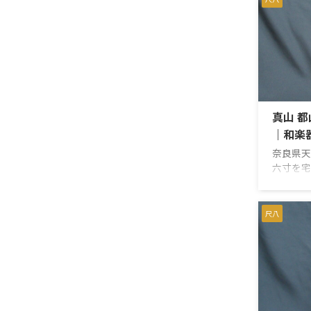
ておりと
金巻き、
造りもと
都山流 
55cm
3.8cm
尺八は日
流のもの
真山 都
の中でも竹
｜和楽
奈良県天
六寸を宅
歌口は銀
仕様です
っており
尺八
ものの、
音出しが
さすが真
ョンでし
段をつけ
いただき