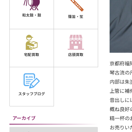
和太鼓・鼓
篠笛・笙
店頭買取
宅配買取
京都府福
琴古流の
内部は朱
上管に補
スタッフブログ
音出しに
概ね良好
アーカイブ
精一杯の
お売りい