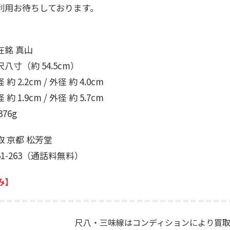
利用お待ちしております。
在銘 真山
八寸（約 54.5cm）
 2.2cm / 外径 約 4.0cm
 1.9cm / 外径 約 5.7cm
76g
 京都 松芳堂
261-263（通話料無料）
み】
尺八・三味線はコンディションにより買取