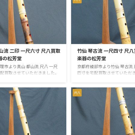
ても貴重な逸品です。歌口には
ぎず、いい感じです。音出し
中継ぎは銀輪が施されており、
ありませんでした。お売りい
ても丁寧で繊細です。 【仕様】
りがとうございました。 都山
竹仙 真山長さ 一尺八寸（約
溪山長さ：一尺八寸（約 54c
）歌口 内径約2.2cm 外径約
内径 約 2.2cm / 外径 約 4.2
管尻 内径約1.9cm 外径約5.6cm
約 1.7cm / 外径 約 5.8cm重量：
本の伝統楽器として、特に都山
尺八を高く売るために押さえ
は高い評価を受けています。そ
こと 尺八を高く売るため ...
山流 二印 一尺六寸 尺八買取
竹仙 琴古流 一尺四寸 尺
仙や ...
器の松芳堂
楽器の松芳堂
理市より真山 都山流 尺八 一尺
京都府綾部市より竹仙 琴古流 
配買取させていただきました。
四寸を宅配買取させていただ
巻きで、中継ぎは銀三線藤巻の
歌口は銀巻きで、中継ぎは銀
。上管、下管にそれぞれ印が入
仕様です。使用に伴う極些細
ます。使用に伴う小キズはある
あるものの、全体的にキレイ
尺八
演奏に支障は無く、スムーズに
品です。中継に緩みも無く、
できました。素晴らしい音色は
音出しもできました。オーナ
山です。概ね良好のコンディシ
入れがよく、割れやカケ、ヒ
たので、相場よりも高めのお値
りません。精一杯のお値段を
させていただきました。お売り
いただきました。お売りいた
、ありがとうございました。
がとうございました。 【仕