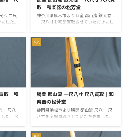
取｜和楽器の松芳堂
尺八 二尺
神奈川県厚木市より都童 都山流 銀太巻
きました。
一尺八寸を宅配買取させていただきまし
四寸（約
た。拝見させていただきましたところ、
三線で、容山
使用による些細な小キズはあるものの、
ワレやカ
音出しもスムーズで問題はありません。
尺八
カケやヒビ
本体にワレやヒビ、カケも無く、概ね良
もありませ
好のコンディションです。歌口には銀巻
ンだと思わ
き、中継ぎは銀太巻きの仕様です。お売
 容山長
りいただき、ありがとうございました。
内径 約
【仕様】都山流 在銘 都童長さ：一尺八
径 約
寸（約 54cm）歌口：内径 約 2.2cm / 外
410g 和楽
径 約 3.8cm管尻：内径 約 1.8cm / 外径 約
..
5.0cm重量：約 441g ...
八買取｜和
勝関 都山流 一尺八寸 尺八買取｜和
楽器の松芳堂
流 一尺八
静岡県浜松市より勝関 都山流 尺八 一尺
ました。べ
八寸を宅配買取させていただきました。
。歌口にカ
歌口と管尻に欠けがあり、上下管に表面
ビ等はあり
的なヒビがあるのが残念ですが、精一杯
ぎず、硬す
のお値段をつけさせていただきました。
尺八