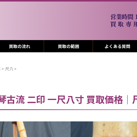
買取の流れ
買取の範囲
よくある質問
E
>
尺八
>
 琴古流 二印 一尺八寸 買取価格｜