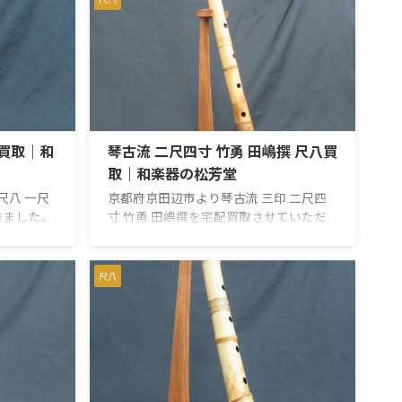
にも問題は
お売りいただき、ありがとうございまし
ただき、あ
た。 【仕様】都山流 在銘 勝関長さ：
流 在銘
一尺八寸（約 54cm）歌口：内径 約
m）歌口：
2.1cm / 外径 約 3.6cm管尻：内径 約
cm管尻：内径
1.8cm / 外径 約 5.1cm重量：約 332g 都山
約 463g
流尺八とは何か？ 都山流尺八は、日本の
ておきたい
伝統楽器である尺八の一派を指し、独自
の音楽スタイルと技法を持つ ...
八買取｜和
琴古流 二尺四寸 竹勇 田嶋撰 尺八買
取｜和楽器の松芳堂
尺八 一尺
京都府京田辺市より琴古流 三印 二尺四
きました。
寸 竹勇 田嶋撰を宅配買取させていただ
三線籐巻の
きました。長さは二尺四寸（約74cm）
な小キズが
です。田嶋撰の銘が3か所入っていま
な印象の美
す。歌口は銀巻の仕様で、中継ぎは銀三
尺八
スムーズに
線藤巻です。些細な小キズはあるもの
ー様のお手
の、全体的にキレイな印象です。音出し
ビなどもあ
もスムーズでした。割れや欠け、ヒビな
つけさせて
どもありません。お売りいただき、あり
だき、あり
がとうございました。 【仕様】琴古流
様】琴古流
在銘 竹勇 田嶋撰長さ：二尺四寸（約