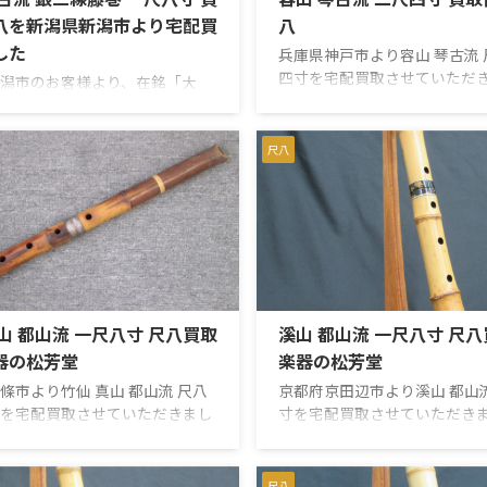
八を新潟県新潟市より宅配買
八
した
兵庫県神戸市より容山 琴古流 
四寸を宅配買取させていただ
潟市のお客様より、在銘「大
琴古流の尺八で、長さは二尺
古流尺八を宅配買取しました。
72.8cm）です。中継ぎは銀
品は、中継ぎに銀三線籐巻が施
の銘が一か所入っています。
尺八寸管です。全長は約
尺八
ケ、ヒビなども無く、歌口に
、重量は約469gあり、歌口は内径
もありません。中継ぎに緩み
m・外径約3.9cm、管尻は内径約
ん。まずまずのコンディショ
・外径約6.4cmでした。 尺八は、
れます。 【仕様】琴古流 在銘
銘、流派、管の長さ、竹の太さ
さ 二尺四寸 約72.8cm歌口 
歌口、中継ぎ、管尻、音の鳴り
2.3cm 外径 約3.2cm管尻 内
って評価が変わります。今回は
2.1cm 外径 約5.8cm重量 約 
、琴古流の歌口、銀三線籐巻、
器の松芳堂℡0120-261-263（ .
山 都山流 一尺八寸 尺八買取
溪山 都山流 一尺八寸 尺
という仕様に加え、各部の実測
認して査定しました。 今回の買
器の松芳堂
楽器の松芳堂
取商品 尺八 ...
條市より竹仙 真山 都山流 尺八
京都府京田辺市より溪山 都山
を宅配買取させていただきまし
寸を宅配買取させていただき
と下管に竹仙と真山の銘がそれ
っ甲調の中継ぎが豪華ですね
ています。真山氏は竹仙氏の弟
ケも無く、上管や下管にもヒ
、この尺八には2名の銘が入っ
ませんでした。中継ぎは緩す
尺八