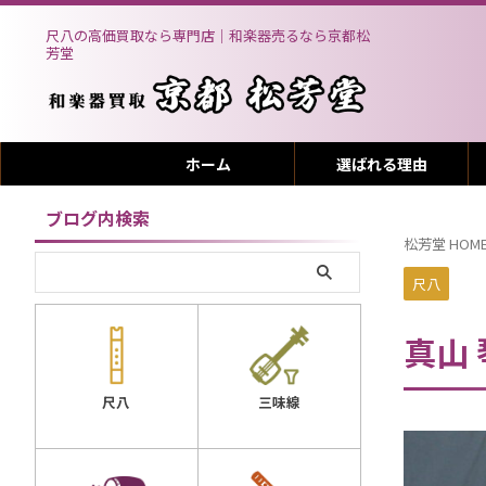
尺八の高価買取なら専門店｜和楽器売るなら京都松
芳堂
ホーム
選ばれる理由
ブログ内検索
松芳堂 HOM
尺八
真山
三味線
尺八