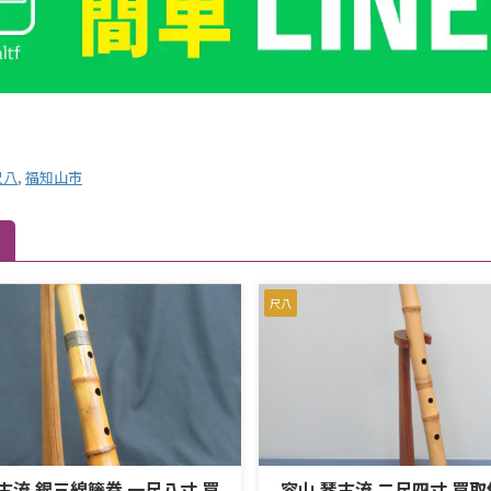
尺八
,
福知山市
尺八
古流 銀三線籐巻 一尺八寸 買
容山 琴古流 二尺四寸 買