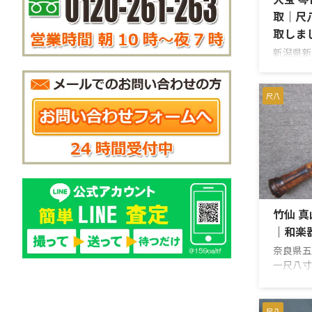
取｜尺
取しま
新潟県新
宝」の琴
今回のお
された一
尺八
55cm
約2.2c
1.8cm
製管師の
や肉厚、
などによ
大宝の銘
竹仙 真
一尺八寸
寸法も確
｜和楽
取内容 買
奈良県五
一尺八寸
た。上管
ぞれ入っ
子ですが
尺八